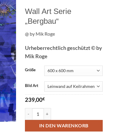
Wall Art Serie
„Bergbau“
@ by Mik Roge
Urheberrechtlich geschützt © by
Mik Roge
Größe
Bild Art
239,00
€
Haus Aden Wall Art Menge
IN DEN WARENKORB