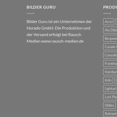
BILDER GURU
PROD
Bilder Guru ist ein Unternehmen der
Acryl
Horado GmbH. Die Produktion und
Alu Dib
der Versand erfolgt bei Rausch
Bergwe
Medien
www.rausch-medien.de
Canale 
Consoli
Frankfu
Hambur
Köln
Lightart
Lost Pla
Oldies
Ruhrpot