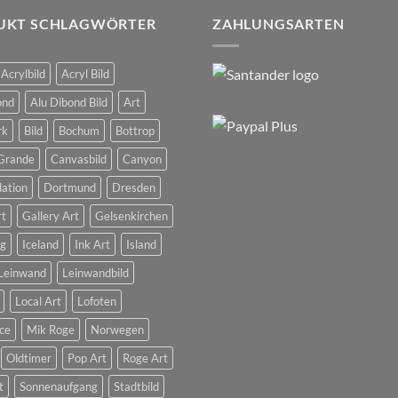
UKT SCHLAGWÖRTER
ZAHLUNGSARTEN
Acrylbild
Acryl Bild
ond
Alu Dibond Bild
Art
rk
Bild
Bochum
Bottrop
Grande
Canvasbild
Canyon
dation
Dortmund
Dresden
rt
Gallery Art
Gelsenkirchen
g
Iceland
Ink Art
Island
Leinwand
Leinwandbild
Local Art
Lofoten
ce
Mik Roge
Norwegen
Oldtimer
Pop Art
Roge Art
t
Sonnenaufgang
Stadtbild