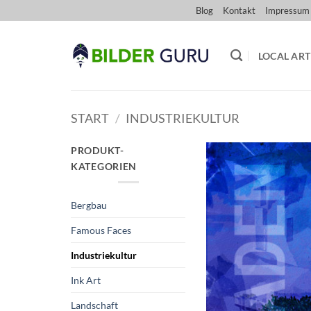
Zum
Blog
Kontakt
Impressum
Inhalt
springen
LOCAL ART
START
/
INDUSTRIEKULTUR
PRODUKT-
KATEGORIEN
Bergbau
Famous Faces
Industriekultur
Ink Art
Landschaft