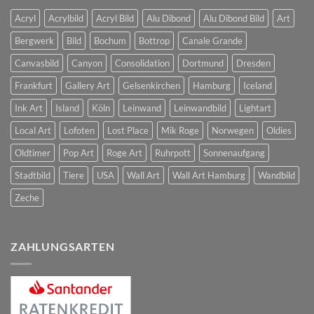
Acryl
Acrylbild
Acryl Bild
Alu Dibond
Alu Dibond Bild
Art
Bergwerk
Bild
Bochum
Bottrop
Canale Grande
Canvasbild
Canyon
Consolidation
Dortmund
Dresden
Frankfurt
Gallery Art
Gelsenkirchen
Hamburg
Iceland
Ink Art
Island
Köln
Leinwand
Leinwandbild
Lightart
Local Art
Lofoten
Lost Place
Mik Roge
Norwegen
Oldies
Oldtimer
Pop Art
Roge Art
Ruhrpott
Sonnenaufgang
Stadtbild
Tiere
USA
Wall Art
Wall Art Hamburg
Wandbild
Zeche
ZAHLUNGSARTEN