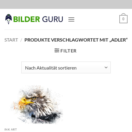
Zum
Inhalt
springen
0
START
/
PRODUKTE VERSCHLAGWORTET MIT „ADLER“
FILTER
INK ART