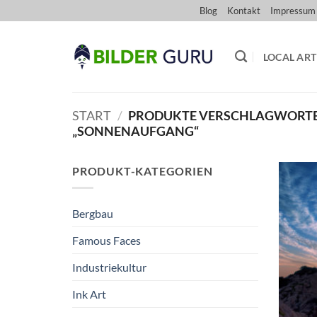
Zum
Blog
Kontakt
Impressum
Inhalt
springen
LOCAL ART
START
/
PRODUKTE VERSCHLAGWORTE
„SONNENAUFGANG“
PRODUKT-KATEGORIEN
Bergbau
Famous Faces
Industriekultur
Ink Art