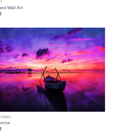
T
land Wall Art
€
FGANG
unrise
€