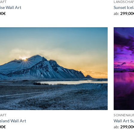
AFT
LANDSCHAF
ise Wall Art
Sunset Ice
00
€
ab:
299,00
AFT
SONNENAU
Island Wall Art
Wall Art S
00
€
ab:
299,00