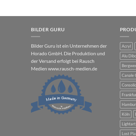
BILDER GURU
PROD
Bilder Guru ist ein Unternehmen der
Acryl
Horado GmbH. Die Produktion und
Alu Dib
der Versand erfolgt bei Rausch
Bergwe
Medien
www.rausch-medien.de
Canale 
Consoli
Frankfu
Hambur
Köln
Lightart
Lost Pla