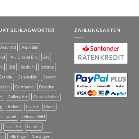
UKT SCHLAGWÖRTER
ZAHLUNGSARTEN
Acrylbild
Acryl Bild
ond
Alu Dibond Bild
Art
rk
Bild
Bochum
Bottrop
Grande
Canvasbild
Canyon
dation
Dortmund
Dresden
rt
Gallery Art
Gelsenkirchen
g
Iceland
Ink Art
Island
Leinwand
Leinwandbild
Local Art
Lofoten
ce
Mik Roge
Norwegen