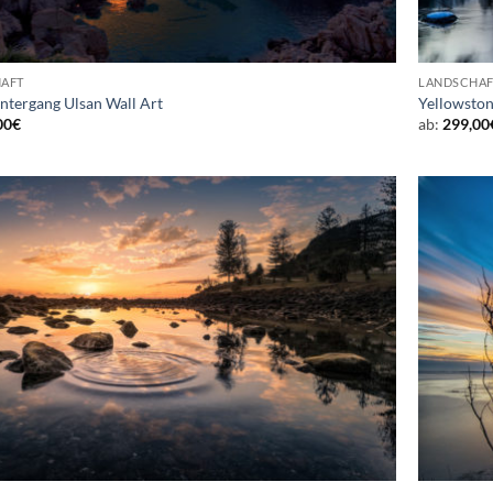
AFT
LANDSCHAF
ntergang Ulsan Wall Art
Yellowston
00
€
ab:
299,00