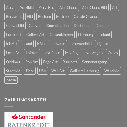
Acryl
Acrylbild
Acryl Bild
Alu Dibond
Alu Dibond Bild
Art
Bergwerk
Bild
Bochum
Bottrop
Canale Grande
Canvasbild
Canyon
Consolidation
Dortmund
Dresden
Frankfurt
Gallery Art
Gelsenkirchen
Hamburg
Iceland
Ink Art
Island
Köln
Leinwand
Leinwandbild
Lightart
Local Art
Lofoten
Lost Place
Mik Roge
Norwegen
Oldies
Oldtimer
Pop Art
Roge Art
Ruhrpott
Sonnenaufgang
Stadtbild
Tiere
USA
Wall Art
Wall Art Hamburg
Wandbild
Zeche
ZAHLUNGSARTEN