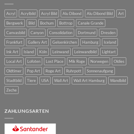
Acryl
Acrylbild
Acryl Bild
Alu Dibond
Alu Dibond Bild
Art
Bergwerk
Bild
Bochum
Bottrop
Canale Grande
Canvasbild
Canyon
Consolidation
Dortmund
Dresden
Frankfurt
Gallery Art
Gelsenkirchen
Hamburg
Iceland
Ink Art
Island
Köln
Leinwand
Leinwandbild
Lightart
Local Art
Lofoten
Lost Place
Mik Roge
Norwegen
Oldies
Oldtimer
Pop Art
Roge Art
Ruhrpott
Sonnenaufgang
Stadtbild
Tiere
USA
Wall Art
Wall Art Hamburg
Wandbild
Zeche
ZAHLUNGSARTEN