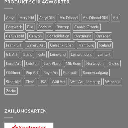
PRODUKT SCHLAGWÖRTER
Acryl
Acrylbild
Acryl Bild
Alu Dibond
Alu Dibond Bild
Art
Bergwerk
Bild
Bochum
Bottrop
Canale Grande
Canvasbild
Canyon
Consolidation
Dortmund
Dresden
Frankfurt
Gallery Art
Gelsenkirchen
Hamburg
Iceland
Ink Art
Island
Köln
Leinwand
Leinwandbild
Lightart
Local Art
Lofoten
Lost Place
Mik Roge
Norwegen
Oldies
Oldtimer
Pop Art
Roge Art
Ruhrpott
Sonnenaufgang
Stadtbild
Tiere
USA
Wall Art
Wall Art Hamburg
Wandbild
Zeche
ZAHLUNGSARTEN