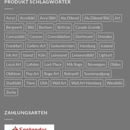
PRODUKT SCHLAGWÖRTER
Acryl
Acrylbild
Acryl Bild
Alu Dibond
Alu Dibond Bild
Art
Bergwerk
Bild
Bochum
Bottrop
Canale Grande
Canvasbild
Canyon
Consolidation
Dortmund
Dresden
Frankfurt
Gallery Art
Gelsenkirchen
Hamburg
Iceland
Ink Art
Island
Köln
Leinwand
Leinwandbild
Lightart
Local Art
Lofoten
Lost Place
Mik Roge
Norwegen
Oldies
Oldtimer
Pop Art
Roge Art
Ruhrpott
Sonnenaufgang
Stadtbild
Tiere
USA
Wall Art
Wall Art Hamburg
Wandbild
Zeche
ZAHLUNGSARTEN