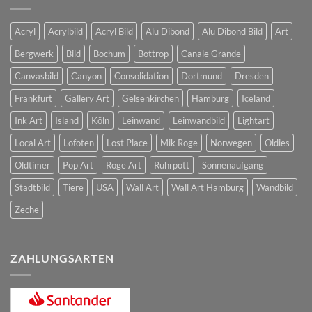
Acryl
Acrylbild
Acryl Bild
Alu Dibond
Alu Dibond Bild
Art
Bergwerk
Bild
Bochum
Bottrop
Canale Grande
Canvasbild
Canyon
Consolidation
Dortmund
Dresden
Frankfurt
Gallery Art
Gelsenkirchen
Hamburg
Iceland
Ink Art
Island
Köln
Leinwand
Leinwandbild
Lightart
Local Art
Lofoten
Lost Place
Mik Roge
Norwegen
Oldies
Oldtimer
Pop Art
Roge Art
Ruhrpott
Sonnenaufgang
Stadtbild
Tiere
USA
Wall Art
Wall Art Hamburg
Wandbild
Zeche
ZAHLUNGSARTEN