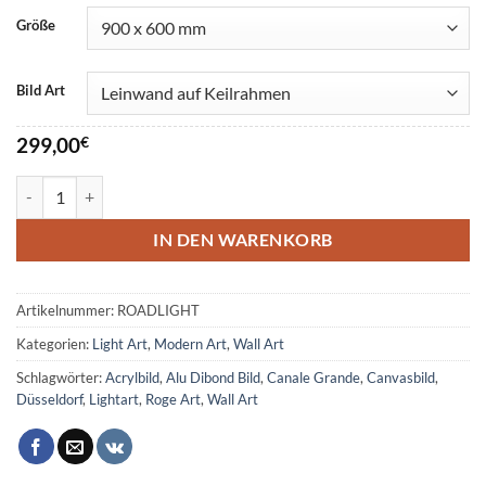
Größe
Bild Art
299,00
€
Düsseldorf Wall Art Menge
IN DEN WARENKORB
Artikelnummer:
ROADLIGHT
Kategorien:
Light Art
,
Modern Art
,
Wall Art
Schlagwörter:
Acrylbild
,
Alu Dibond Bild
,
Canale Grande
,
Canvasbild
,
Düsseldorf
,
Lightart
,
Roge Art
,
Wall Art