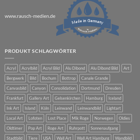
www.rausch-medien.de
PRODUKT SCHLAGWÖRTER
Acryl
Acrylbild
Acryl Bild
Alu Dibond
Alu Dibond Bild
Art
Bergwerk
Bild
Bochum
Bottrop
Canale Grande
Canvasbild
Canyon
Consolidation
Dortmund
Dresden
Frankfurt
Gallery Art
Gelsenkirchen
Hamburg
Iceland
Ink Art
Island
Köln
Leinwand
Leinwandbild
Lightart
Local Art
Lofoten
Lost Place
Mik Roge
Norwegen
Oldies
Oldtimer
Pop Art
Roge Art
Ruhrpott
Sonnenaufgang
Stadtbild
Tiere
USA
Wall Art
Wall Art Hamburg
Wandbild