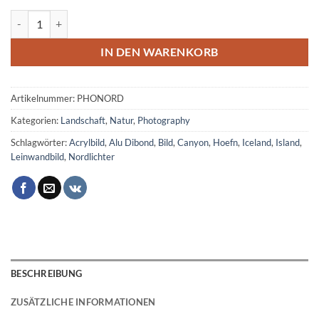
Island Nordlichter Menge
IN DEN WARENKORB
Artikelnummer:
PHONORD
Kategorien:
Landschaft
,
Natur
,
Photography
Schlagwörter:
Acrylbild
,
Alu Dibond
,
Bild
,
Canyon
,
Hoefn
,
Iceland
,
Island
,
Leinwandbild
,
Nordlichter
BESCHREIBUNG
ZUSÄTZLICHE INFORMATIONEN