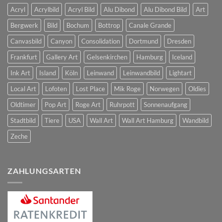
Acryl
Acrylbild
Acryl Bild
Alu Dibond
Alu Dibond Bild
Art
Bergwerk
Bild
Bochum
Bottrop
Canale Grande
Canvasbild
Canyon
Consolidation
Dortmund
Dresden
Frankfurt
Gallery Art
Gelsenkirchen
Hamburg
Iceland
Ink Art
Island
Köln
Leinwand
Leinwandbild
Lightart
Local Art
Lofoten
Lost Place
Mik Roge
Norwegen
Oldies
Oldtimer
Pop Art
Roge Art
Ruhrpott
Sonnenaufgang
Stadtbild
Tiere
USA
Wall Art
Wall Art Hamburg
Wandbild
Zeche
ZAHLUNGSARTEN