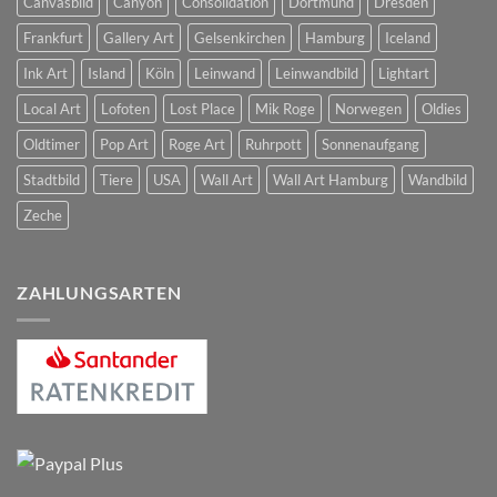
Canvasbild
Canyon
Consolidation
Dortmund
Dresden
Frankfurt
Gallery Art
Gelsenkirchen
Hamburg
Iceland
Ink Art
Island
Köln
Leinwand
Leinwandbild
Lightart
Local Art
Lofoten
Lost Place
Mik Roge
Norwegen
Oldies
Oldtimer
Pop Art
Roge Art
Ruhrpott
Sonnenaufgang
Stadtbild
Tiere
USA
Wall Art
Wall Art Hamburg
Wandbild
Zeche
ZAHLUNGSARTEN