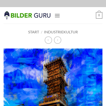
Zum
Inhalt
springen
0
START
/
INDUSTRIEKULTUR