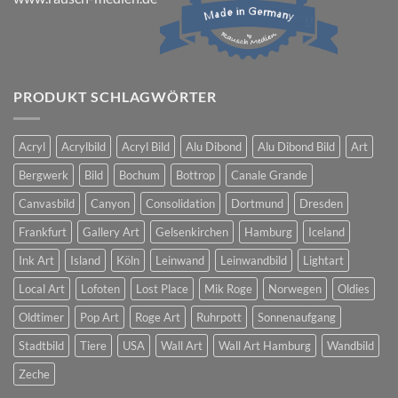
PRODUKT SCHLAGWÖRTER
Acryl
Acrylbild
Acryl Bild
Alu Dibond
Alu Dibond Bild
Art
Bergwerk
Bild
Bochum
Bottrop
Canale Grande
Canvasbild
Canyon
Consolidation
Dortmund
Dresden
Frankfurt
Gallery Art
Gelsenkirchen
Hamburg
Iceland
Ink Art
Island
Köln
Leinwand
Leinwandbild
Lightart
Local Art
Lofoten
Lost Place
Mik Roge
Norwegen
Oldies
Oldtimer
Pop Art
Roge Art
Ruhrpott
Sonnenaufgang
Stadtbild
Tiere
USA
Wall Art
Wall Art Hamburg
Wandbild
Zeche