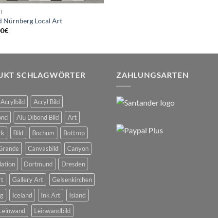
T
ld Nürnberg Local Art
00
€
UKT SCHLAGWÖRTER
ZAHLUNGSARTEN
Acrylbild
Acryl Bild
ond
Alu Dibond Bild
Art
rk
Bild
Bochum
Bottrop
Grande
Canvasbild
Canyon
dation
Dortmund
Dresden
rt
Gallery Art
Gelsenkirchen
g
Iceland
Ink Art
Island
Leinwand
Leinwandbild