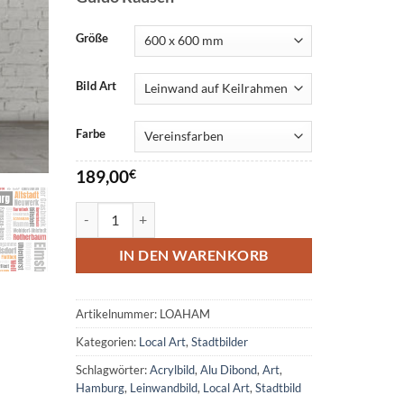
Größe
Bild Art
Farbe
189,00
€
Stadt Bild Hamburg Local Art Menge
IN DEN WARENKORB
Artikelnummer:
LOAHAM
Kategorien:
Local Art
,
Stadtbilder
Schlagwörter:
Acrylbild
,
Alu Dibond
,
Art
,
Hamburg
,
Leinwandbild
,
Local Art
,
Stadtbild