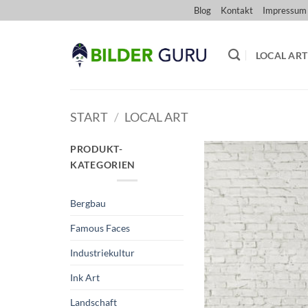
Zum
Blog
Kontakt
Impressum
Inhalt
springen
LOCAL ART
START
/
LOCAL ART
PRODUKT-
KATEGORIEN
Bergbau
Famous Faces
Industriekultur
Ink Art
Landschaft