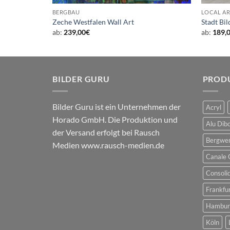
BERGBAU
LOCAL AR
Zeche Westfalen Wall Art
Stadt Bi
ab:
239,00
€
ab:
189,
BILDER GURU
PROD
Bilder Guru ist ein Unternehmen der
Acryl
Horado GmbH. Die Produktion und
Alu Dib
der Versand erfolgt bei Rausch
Bergwe
Medien
www.rausch-medien.de
Canale 
Consoli
Frankfu
Hambur
Köln