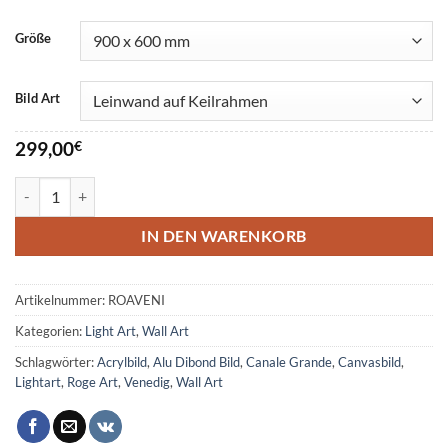
Größe
Bild Art
299,00
€
Venice Light Art Menge
IN DEN WARENKORB
Artikelnummer:
ROAVENI
Kategorien:
Light Art
,
Wall Art
Schlagwörter:
Acrylbild
,
Alu Dibond Bild
,
Canale Grande
,
Canvasbild
,
Lightart
,
Roge Art
,
Venedig
,
Wall Art