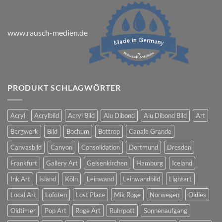
www.rausch-medien.de
PRODUKT SCHLAGWÖRTER
Acryl
Acrylbild
Acryl Bild
Alu Dibond
Alu Dibond Bild
Art
Bergwerk
Bild
Bochum
Bottrop
Canale Grande
Canvasbild
Canyon
Consolidation
Dortmund
Dresden
Frankfurt
Gallery Art
Gelsenkirchen
Hamburg
Iceland
Ink Art
Island
Köln
Leinwand
Leinwandbild
Lightart
Local Art
Lofoten
Lost Place
Mik Roge
Norwegen
Oldies
Oldtimer
Pop Art
Roge Art
Ruhrpott
Sonnenaufgang