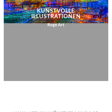
KUNSTVOLLE
ILLUSTRATIONEN
Roge Art
ROGE ART
START
/
ALLGEMEIN
/
ROGE ART