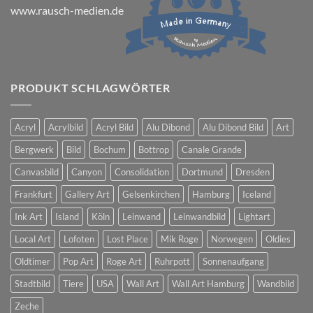
www.rausch-medien.de
PRODUKT SCHLAGWÖRTER
Acryl
Acrylbild
Acryl Bild
Alu Dibond
Alu Dibond Bild
Art
Bergwerk
Bild
Bochum
Bottrop
Canale Grande
Canvasbild
Canyon
Consolidation
Dortmund
Dresden
Frankfurt
Gallery Art
Gelsenkirchen
Hamburg
Iceland
Ink Art
Island
Köln
Leinwand
Leinwandbild
Lightart
Local Art
Lofoten
Lost Place
Mik Roge
Norwegen
Oldies
Oldtimer
Pop Art
Roge Art
Ruhrpott
Sonnenaufgang
Stadtbild
Tiere
USA
Wall Art
Wall Art Hamburg
Wandbild
Zeche