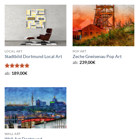
LOCAL ART
POP ART
Stadtbild Dortmund Local Art
Zeche Gneisenau Pop Art
ab:
239,00
€
Bewertet
ab:
189,00
€
mit
5
von
5
WALL ART