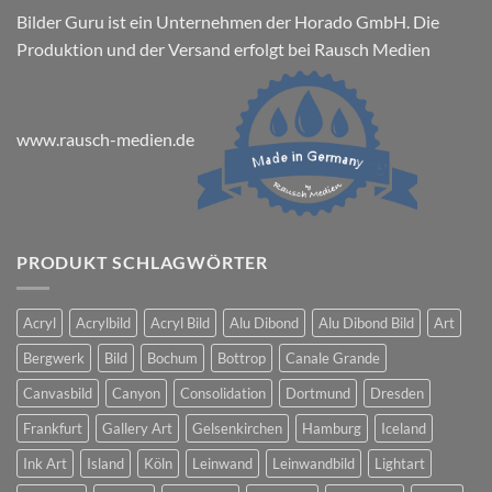
Bilder Guru ist ein Unternehmen der Horado GmbH. Die
Produktion und der Versand erfolgt bei Rausch Medien
www.rausch-medien.de
PRODUKT SCHLAGWÖRTER
Acryl
Acrylbild
Acryl Bild
Alu Dibond
Alu Dibond Bild
Art
Bergwerk
Bild
Bochum
Bottrop
Canale Grande
Canvasbild
Canyon
Consolidation
Dortmund
Dresden
Frankfurt
Gallery Art
Gelsenkirchen
Hamburg
Iceland
Ink Art
Island
Köln
Leinwand
Leinwandbild
Lightart