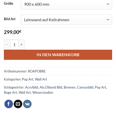
Größe
Bild Art
299,00
€
Bremen Pop Art Bild Menge
IN DEN WARENKORB
Artikelnummer:
ROAPOBRE
Kategorien:
Pop Art
,
Wall Art
Schlagwörter:
Acrylbild
,
Alu Dibond Bild
,
Bremen
,
Canvasbild
,
Pop Art
,
Roge Art
,
Wall Art
,
Weserstadion