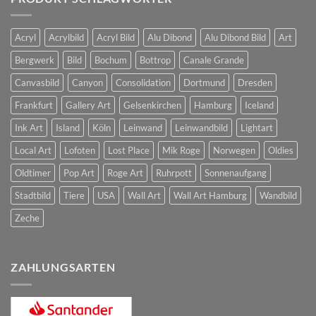
Acryl
Acrylbild
Acryl Bild
Alu Dibond
Alu Dibond Bild
Art
Bergwerk
Bild
Bochum
Bottrop
Canale Grande
Canvasbild
Canyon
Consolidation
Dortmund
Dresden
Frankfurt
Gallery Art
Gelsenkirchen
Hamburg
Iceland
Ink Art
Island
Köln
Leinwand
Leinwandbild
Lightart
Local Art
Lofoten
Lost Place
Mik Roge
Norwegen
Oldies
Oldtimer
Pop Art
Roge Art
Ruhrpott
Sonnenaufgang
Stadtbild
Tiere
USA
Wall Art
Wall Art Hamburg
Wandbild
Zeche
ZAHLUNGSARTEN