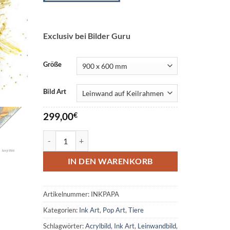
Exclusiv bei Bilder Guru
Größe
Bild Art
299,00
€
Papagei Ink Art Menge
IN DEN WARENKORB
Artikelnummer:
INKPAPA
Kategorien:
Ink Art
,
Pop Art
,
Tiere
Schlagwörter:
Acrylbild
,
Ink Art
,
Leinwandbild
,