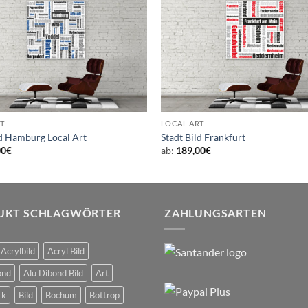
T
LOCAL ART
ld Hamburg Local Art
Stadt Bild Frankfurt
00
€
ab:
189,00
€
UKT SCHLAGWÖRTER
ZAHLUNGSARTEN
Acrylbild
Acryl Bild
ond
Alu Dibond Bild
Art
rk
Bild
Bochum
Bottrop