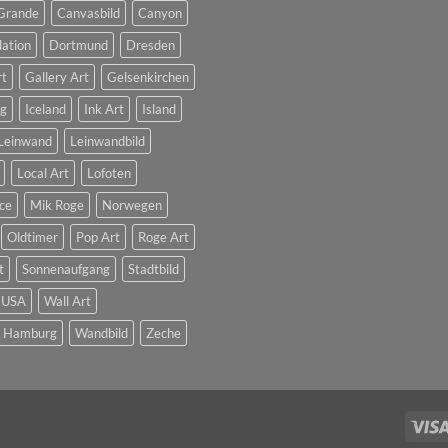
Grande
Canvasbild
Canyon
dation
Dortmund
Dresden
rt
Gallery Art
Gelsenkirchen
g
Iceland
Ink Art
Island
Leinwand
Leinwandbild
Local Art
Lofoten
ce
Mik Roge
Norwegen
Oldtimer
Pop Art
Roge Art
t
Sonnenaufgang
Stadtbild
USA
Wall Art
t Hamburg
Wandbild
Zeche