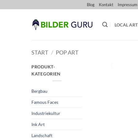
Zum
Blog
Kontakt
Impressum
Inhalt
springen
LOCAL ART
START
/
POP ART
PRODUKT-
KATEGORIEN
Bergbau
Famous Faces
Industriekultur
Ink Art
Landschaft