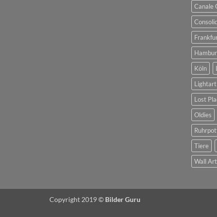
Canale 
Consoli
Frankfu
Hambur
Köln
Lightart
Lost Pla
Oldies
Ruhrpot
Tiere
Wall Ar
Copyright 2019 ©
Bilder Guru