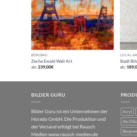
BERGBAU
LOCAL AR
Zeche Ewald Wall Art
Stadt Bi
ab:
239,00
€
ab:
189,
BILDER GURU
PROD
Bilder Guru ist ein Unternehmen der
Acryl
Horado GmbH. Die Produktion und
Alu Dib
der Versand erfolgt bei Rausch
Bergwe
Medien
www.rausch-medien.de