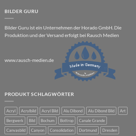
BILDER GURU
Bilder Guru ist ein Unternehmen der Horado GmbH. Die
Produktion und der Versand erfolgt bei Rausch Medien
www.rausch-medien.de
PRODUKT SCHLAGWÖRTER
Acryl
Acrylbild
Acryl Bild
Alu Dibond
Alu Dibond Bild
Art
Bergwerk
Bild
Bochum
Bottrop
Canale Grande
Canvasbild
Canyon
Consolidation
Dortmund
Dresden