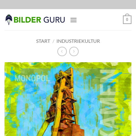
Zum
Inhalt
springen
0
START
/
INDUSTRIEKULTUR