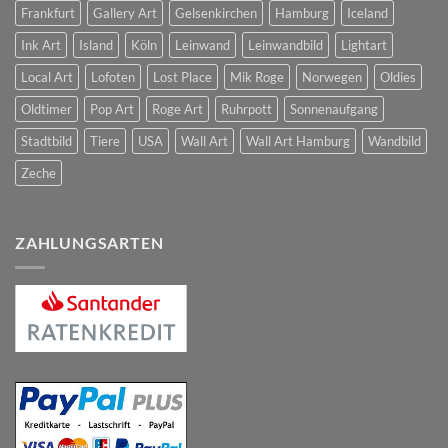
Frankfurt
Gallery Art
Gelsenkirchen
Hamburg
Iceland
Ink Art
Island
Köln
Leinwand
Leinwandbild
Lightart
Local Art
Lofoten
Lost Place
Mik Roge
Norwegen
Oldies
Oldtimer
Pop Art
Roge Art
Ruhrpott
Sonnenaufgang
Stadtbild
Tiere
USA
Wall Art
Wall Art Hamburg
Wandbild
Zeche
ZAHLUNGSARTEN