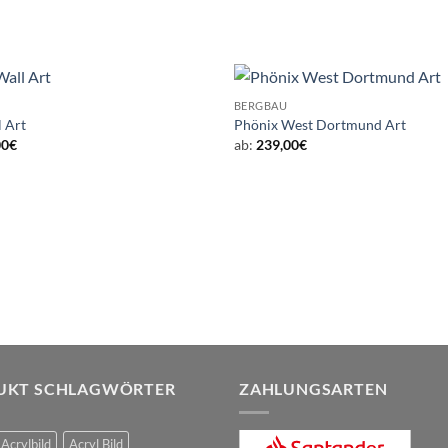
BERGBAU
l Art
Phönix West Dortmund Art
00
€
ab:
239,00
€
UKT SCHLAGWÖRTER
ZAHLUNGSARTEN
Acrylbild
Acryl Bild