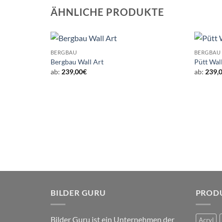
ÄHNLICHE PRODUKTE
BERGBAU
BERGBAU
Bergbau Wall Art
Pütt Wal
ab:
239,00
€
ab:
239,
BILDER GURU
PROD
Bilder Guru ist ein Unternehmen der
Acryl