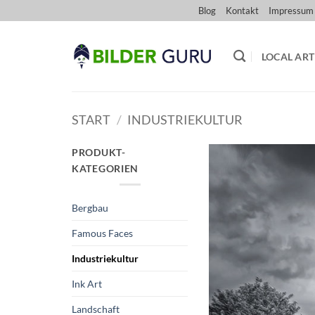
Zum
Blog
Kontakt
Impressum
Inhalt
springen
LOCAL ART
START
/
INDUSTRIEKULTUR
PRODUKT-
KATEGORIEN
Bergbau
Famous Faces
Industriekultur
Ink Art
Landschaft