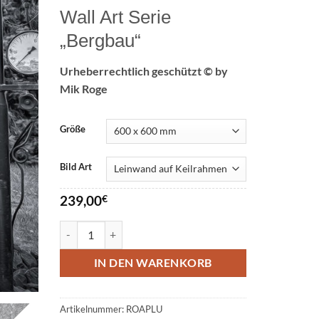
Wall Art Serie
„Bergbau“
Urheberrechtlich geschützt © by
Mik Roge
Größe
Bild Art
239,00
€
Wall Art Zeche Pluto Menge
IN DEN WARENKORB
Artikelnummer:
ROAPLU