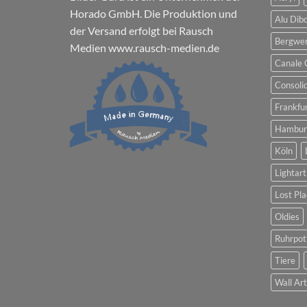
Horado GmbH. Die Produktion und
Alu Dib
der Versand erfolgt bei Rausch
Bergwe
Medien
www.rausch-medien.de
Canale 
Consoli
Frankfu
Hambur
Köln
Lightart
Lost Pla
Oldies
Ruhrpot
Tiere
Wall Ar