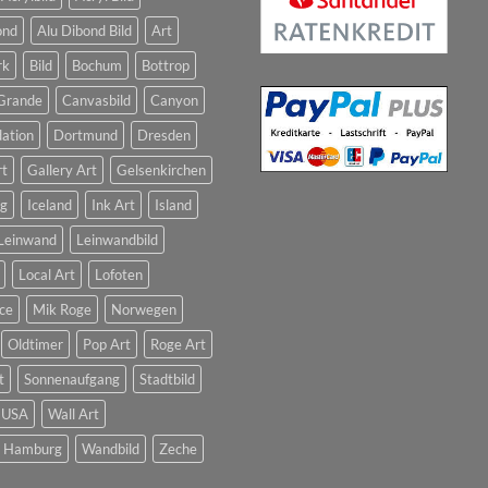
ond
Alu Dibond Bild
Art
rk
Bild
Bochum
Bottrop
Grande
Canvasbild
Canyon
dation
Dortmund
Dresden
rt
Gallery Art
Gelsenkirchen
g
Iceland
Ink Art
Island
Leinwand
Leinwandbild
Local Art
Lofoten
ce
Mik Roge
Norwegen
Oldtimer
Pop Art
Roge Art
t
Sonnenaufgang
Stadtbild
USA
Wall Art
t Hamburg
Wandbild
Zeche