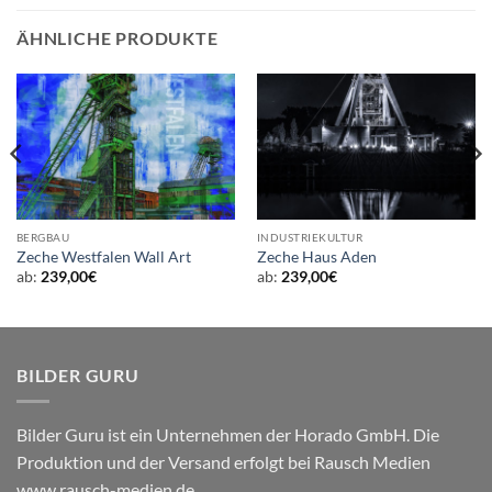
ÄHNLICHE PRODUKTE
BERGBAU
INDUSTRIEKULTUR
Zeche Westfalen Wall Art
Zeche Haus Aden
ab:
239,00
€
ab:
239,00
€
BILDER GURU
Bilder Guru ist ein Unternehmen der Horado GmbH. Die
Produktion und der Versand erfolgt bei Rausch Medien
www.rausch-medien.de