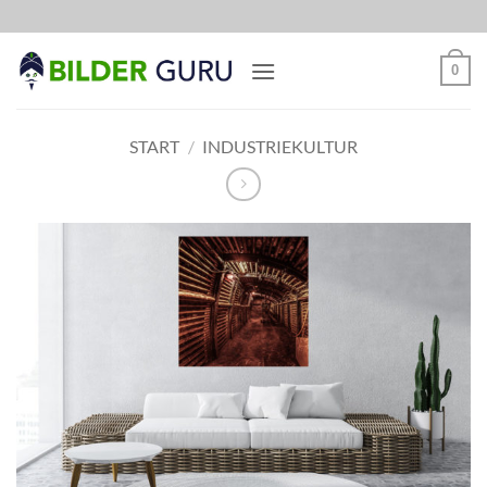
Zum
Inhalt
springen
0
START
/
INDUSTRIEKULTUR