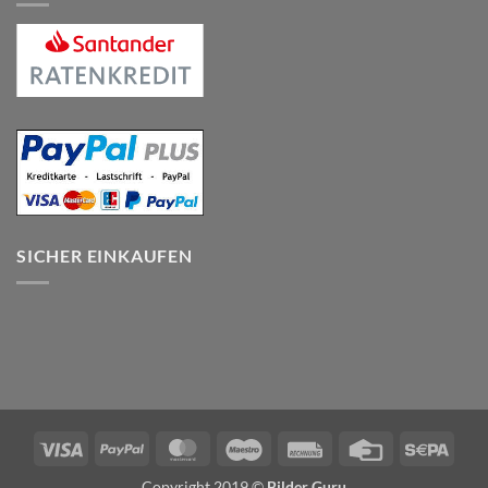
SICHER EINKAUFEN
Visa
PayPal
MasterCard
Maestro
Rechung
Credit
Sepa
Card
Copyright 2019 ©
Bilder Guru