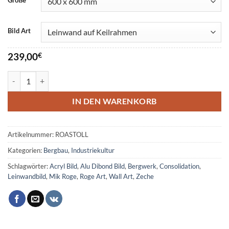
Bild Art
239,00
€
Zeche Stollen Menge
IN DEN WARENKORB
Artikelnummer:
ROASTOLL
Kategorien:
Bergbau
,
Industriekultur
Schlagwörter:
Acryl Bild
,
Alu Dibond Bild
,
Bergwerk
,
Consolidation
,
Leinwandbild
,
Mik Roge
,
Roge Art
,
Wall Art
,
Zeche