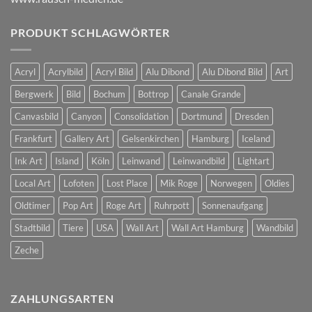
PRODUKT SCHLAGWÖRTER
Acryl
Acrylbild
Acryl Bild
Alu Dibond
Alu Dibond Bild
Art
Bergwerk
Bild
Bochum
Bottrop
Canale Grande
Canvasbild
Canyon
Consolidation
Dortmund
Dresden
Frankfurt
Gallery Art
Gelsenkirchen
Hamburg
Iceland
Ink Art
Island
Köln
Leinwand
Leinwandbild
Lightart
Local Art
Lofoten
Lost Place
Mik Roge
Norwegen
Oldies
Oldtimer
Pop Art
Roge Art
Ruhrpott
Sonnenaufgang
Stadtbild
Tiere
USA
Wall Art
Wall Art Hamburg
Wandbild
Zeche
ZAHLUNGSARTEN